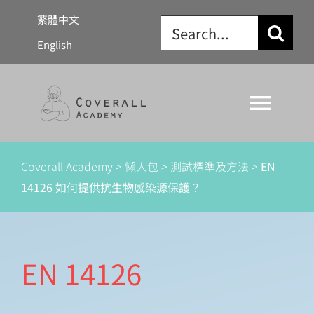
Skip
繁體中文
Search
to
English
for:
content
Togg
Navi
關於我們
Coverall Academy
>
懶人包
>
測試標準及方法
>
EN
14126 如何提供抗生物感染源保護？
防護衣法規
懶人包
EN 14126
學習資源