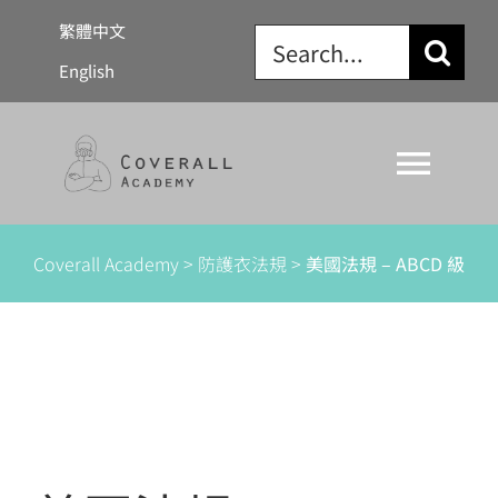
Skip
繁體中文
Search
to
English
for:
content
Togg
Navi
關於我們
Coverall Academy
>
防護衣法規
>
美國法規 – ABCD 級
防護衣法規
懶人包
學習資源