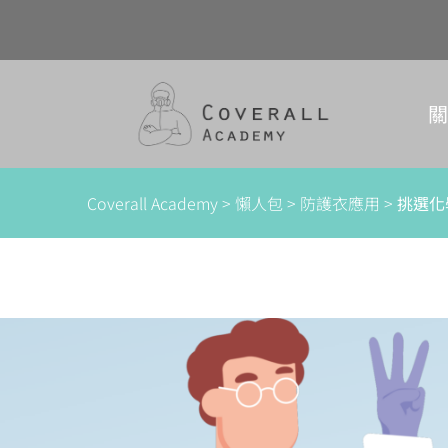
Skip
to
content
Coverall Academy
>
懶人包
>
防護衣應用
>
挑選化